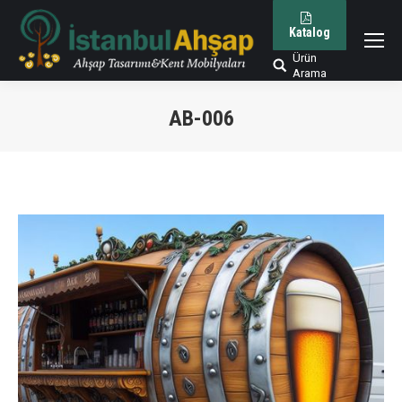
Katalog
Ürün
Arama:
Arama
AB-006
You are here: