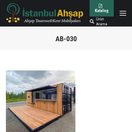
Katalog
Ürün
Arama:
Arama
AB-030
You are here: