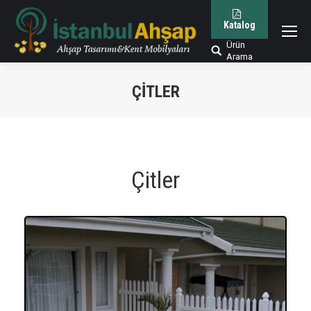
Katalog
Ürün
Arama:
Arama
ÇITLER
You are here:
Çitler