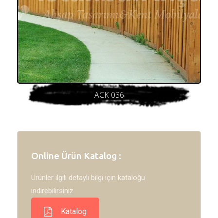
ACK 036
Online Ürün Katalog :
Ürünler ilgili detaylı bilgi için kataloğu
indirebilirsiniz
Katalog