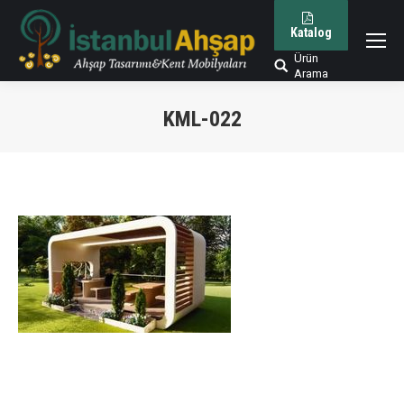
Katalog
Ürün
Arama:
Arama
KML-022
You are here: