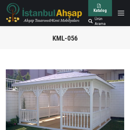
Katalog
Ürün
Arama:
Arama
KML-056
You are here: