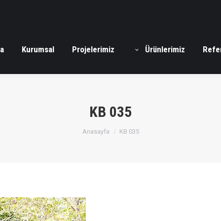
a
Kurumsal
Projelerimiz
Ürünlerimiz
Refe
KB 035
You are here:
Anasayfa
KB 035