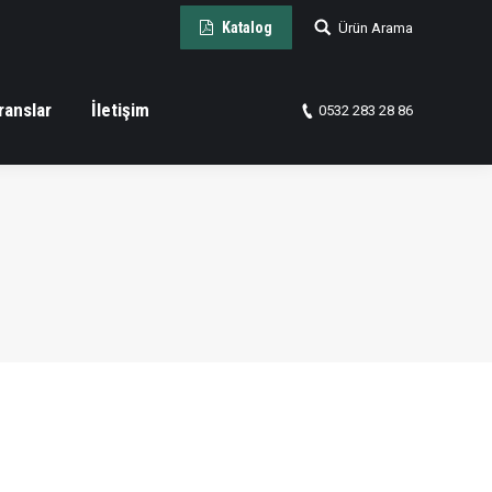
Arama:
Katalog
Ürün Arama
ranslar
İletişim
0532 283 28 86