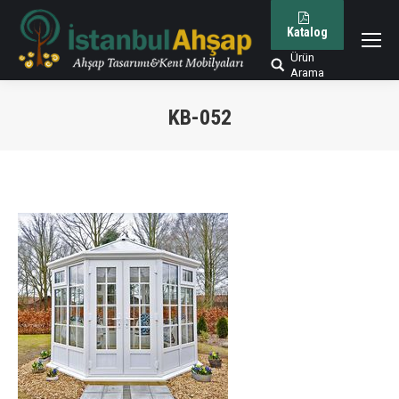
Katalog
Ürün
Arama:
Arama
KB-052
You are here: