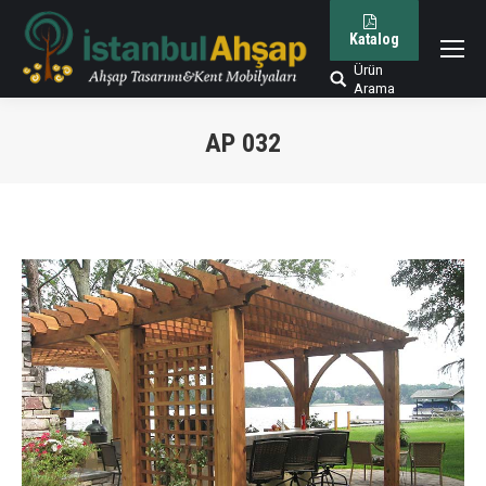
Katalog
Ürün
Arama:
Arama
AP 032
You are here: