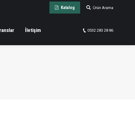
Arama:
Katalog
Ürün Arama
ranslar
İletişim
0532 283 28 86