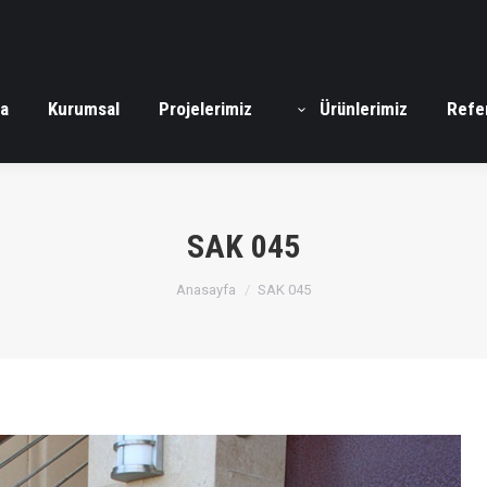
a
Kurumsal
Projelerimiz
Ürünlerimiz
Refe
SAK 045
You are here:
Anasayfa
SAK 045