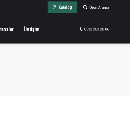
Arama:
Katalog
Ürün Arama
ranslar
İletişim
0532 283 28 86