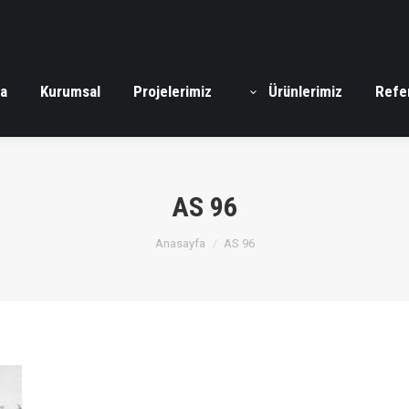
a
Kurumsal
Projelerimiz
Ürünlerimiz
Refe
AS 96
You are here:
Anasayfa
AS 96