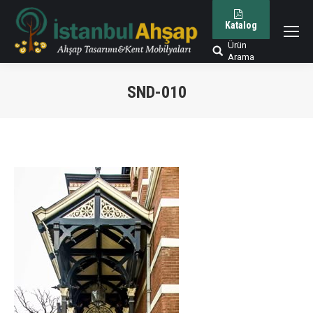
Katalog
Ürün
Arama:
Arama
SND-010
You are here: