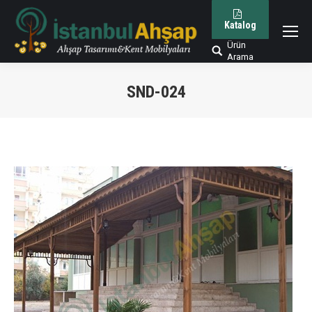
Katalog
Ürün
Arama:
Arama
SND-024
You are here: